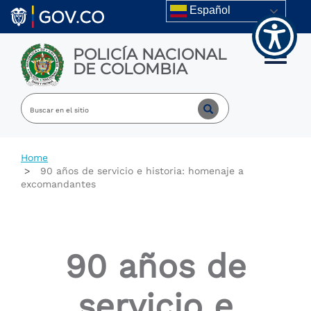
Welcome
Skip to main content
Español
to
All
in
POLICÍA NACIONAL
One
Toggle m
DE COLOMBIA
Accessibility
screen
reader.
To
start
the
All
Home
in
90 años de servicio e historia: homenaje a
One
excomandantes
Accessibility
screen
reader,
press
"Ctrl
90 años de
+
/".
This
servicio e
shortcut
activates