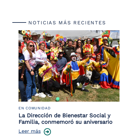
NOTICIAS MÁS RECIENTES
EN COMUNIDAD
PO
 la
La Dirección de Bienestar Social y
Po
Familia, conmemoró su aniversario
co
ce
Leer más
Le