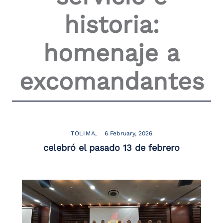
the
historia:
screen
reader
to
homenaje a
help
you
navigate
excomandantes
and
interact
with
the
content.
TOLIMA
6 February, 2026
celebró el pasado 13 de febrero