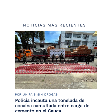
NOTICIAS MÁS RECIENTES
POR UN PAÍS SIN DROGAS
LU
or
Policía incauta una tonelada de
La
de
cocaína camuflada entre carga de
de
cemento en el Cauca