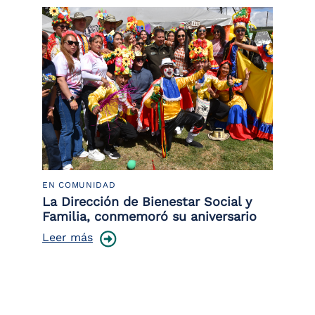
EN COMUNIDAD
PO
 la
La Dirección de Bienestar Social y
Po
Familia, conmemoró su aniversario
co
ce
Leer más
Le