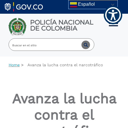
Welcome
Skip to main content
Español
to
All
in
POLICÍA NACIONAL
One
Toggle m
DE COLOMBIA
Accessibility
screen
reader.
To
start
the
All
Home
Avanza la lucha contra el narcotráfico
in
One
Accessibility
screen
reader,
Avanza la lucha
press
"Ctrl
+
contra el
/".
This
shortcut
activates