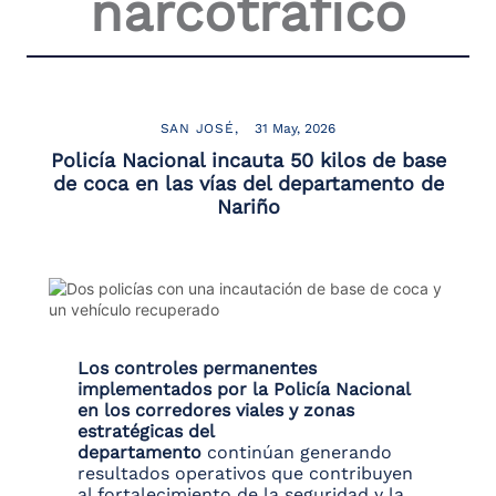
narcotráfico
the
screen
reader
to
help
you
SAN JOSÉ
31 May, 2026
navigate
Policía Nacional incauta 50 kilos de base
and
de coca en las vías del departamento de
interact
Nariño
with
the
content.
Los controles permanentes
implementados por la Policía Nacional
en los corredores viales y zonas
estratégicas del
departamento
continúan generando
resultados operativos que contribuyen
al fortalecimiento de la seguridad y la