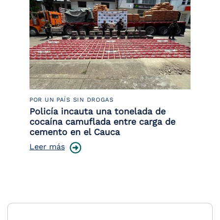
POR UN PAÍS SIN DROGAS
LU
Policía incauta una tonelada de
Tr
cocaína camuflada entre carga de
pr
cemento en el Cauca
lo
Leer más
Le