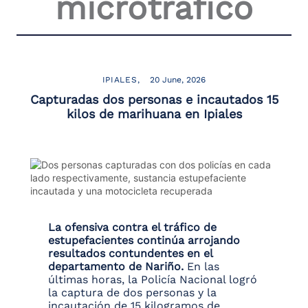
microtràfico
the
screen
reader
to
help
you
IPIALES
20 June, 2026
navigate
Capturadas dos personas e incautados 15
and
kilos de marihuana en Ipiales
interact
with
the
content.
La ofensiva contra el tráfico de
estupefacientes continúa arrojando
resultados contundentes en el
departamento de Nariño.
En las
últimas horas, la Policía Nacional logró
la captura de dos personas y la
incautación de 15 kilogramos de