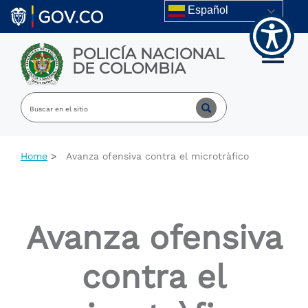
Welcome
Skip to main content
Español
to
All
in
POLICÍA NACIONAL
One
Toggle m
DE COLOMBIA
Accessibility
screen
reader.
To
start
the
All
Home
Avanza ofensiva contra el microtràfico
in
One
Accessibility
screen
reader,
Avanza ofensiva
press
"Ctrl
+
contra el
/".
This
shortcut
activates