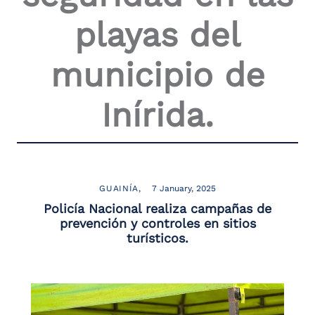
the
playas del
screen
reader
to
municipio de
help
you
navigate
Inírida.
and
interact
with
the
content.
GUAINÍA
7 January, 2025
Policía Nacional realiza campañas de
prevención y controles en sitios
turísticos.