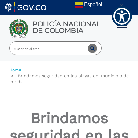
Welcome
Skip to main content
Español
to
All
in
POLICÍA NACIONAL
One
Toggle m
DE COLOMBIA
Accessibility
screen
reader.
To
start
the
All
Home
in
Brindamos seguridad en las playas del municipio de
One
Inírida.
Accessibility
screen
reader,
press
"Ctrl
Brindamos
+
/".
This
seguridad en las
shortcut
activates