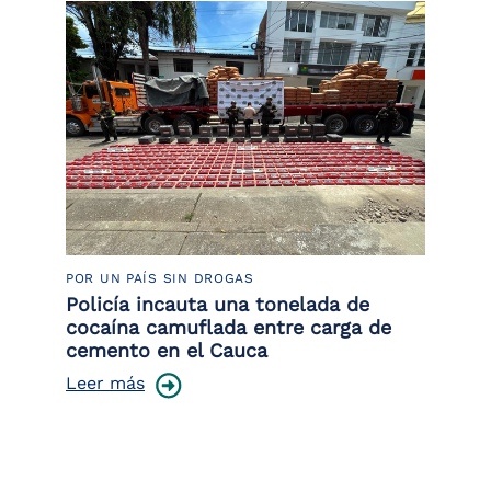
POR UN PAÍS SIN DROGAS
LU
Policía incauta una tonelada de
Tr
cocaína camuflada entre carga de
pr
cemento en el Cauca
lo
Leer más
Le