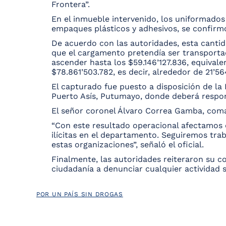
Frontera”.
En el inmueble intervenido, los uniformados
empaques plásticos y adhesivos, se confirm
De acuerdo con las autoridades, esta cantida
que el cargamento pretendía ser transportad
ascender hasta los $59.146’127.836, equivale
$78.861’503.782, es decir, alrededor de 21’5
El capturado fue puesto a disposición de la
Puerto Asís, Putumayo, donde deberá respond
El señor coronel Álvaro Correa Gamba, coman
“Con este resultado operacional afectamos 
ilícitas en el departamento. Seguiremos trab
estas organizaciones”, señaló el oficial.
Finalmente, las autoridades reiteraron su 
ciudadanía a denunciar cualquier actividad 
POR UN PAÍS SIN DROGAS