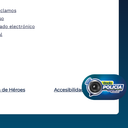
eclamos
so
tado electrónico
al
n de Héroes
Accesibilidad