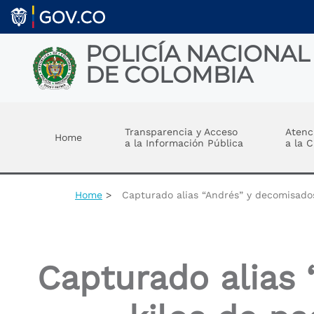
Skip to main content
POLICÍA NACIONAL
DE COLOMBIA
Toggle menu
Transparencia y Acceso
Atenc
Home
a la Información Pública
a la 
Home
Capturado alias “Andrés” y decomisado
Capturado alias