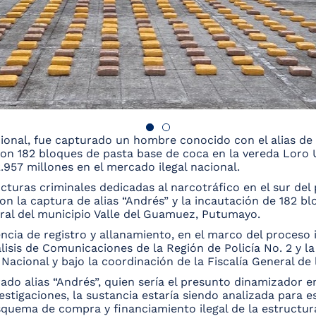
cional, fue capturado un hombre conocido con el alias de
ron 182 bloques de pasta base de coca en la vereda Loro 
957 millones en el mercado ilegal nacional.
cturas criminales dedicadas al narcotráfico en el sur del p
n la captura de alias “Andrés” y la incautación de 182 b
ral del municipio Valle del Guamuez, Putumayo.
ncia de registro y allanamiento, en el marco del proceso 
álisis de Comunicaciones de la Región de Policía No. 2 y la
 Nacional y bajo la coordinación de la Fiscalía General de 
rado alias “Andrés”, quien sería el presunto dinamizador
estigaciones, la sustancia estaría siendo analizada para 
squema de compra y financiamiento ilegal de la estruct