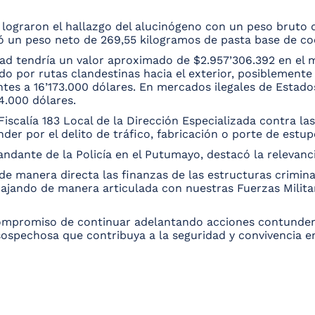
 lograron el hallazgo del alucinógeno con un peso bruto d
ó un peso neto de 269,55 kilogramos de pasta base de co
d tendría un valor aproximado de $2.957’306.392 en el mer
o por rutas clandestinas hacia el exterior, posiblemente
ntes a 16’173.000 dólares. En mercados ilegales de Estado
64.000 dólares.
 Fiscalía 183 Local de la Dirección Especializada contra 
er por el delito de tráfico, fabricación o porte de estup
dante de la Policía en el Putumayo, destacó la relevanci
de manera directa las finanzas de las estructuras crimi
ajando de manera articulada con nuestras Fuerzas Militare
compromiso de continuar adelantando acciones contundente
sospechosa que contribuya a la seguridad y convivencia en