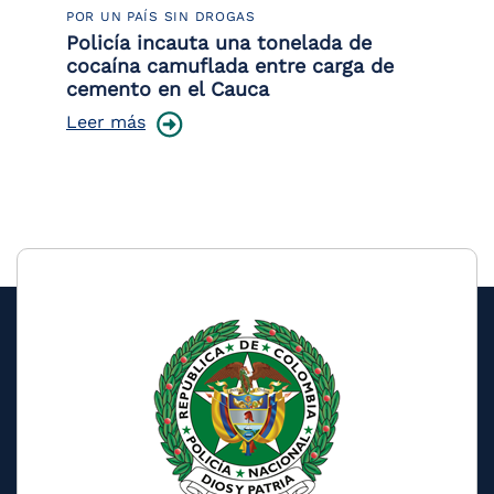
POR UN PAÍS SIN DROGAS
LU
Policía incauta una tonelada de
Tr
cocaína camuflada entre carga de
pr
cemento en el Cauca
lo
Leer más
Le