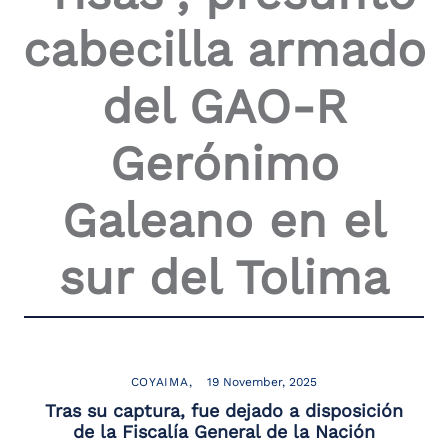
the
cabecilla armado
screen
reader
to
del GAO-R
help
you
navigate
Gerónimo
and
interact
with
Galeano en el
the
content.
sur del Tolima
COYAIMA
19 November, 2025
Tras su captura, fue dejado a disposición
de la Fiscalía General de la Nación