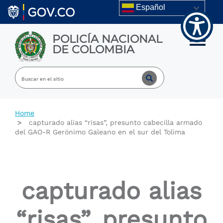
Welcome
Skip to main content
Español
to
All
in
POLICÍA NACIONAL
One
Toggle m
DE COLOMBIA
Accessibility
screen
reader.
To
start
the
All
Home
in
capturado alias “risas”, presunto cabecilla armado
One
del GAO-R Gerónimo Galeano en el sur del Tolima
Accessibility
screen
reader,
press
"Ctrl
capturado alias
+
/".
This
“risas”, presunto
shortcut
activates