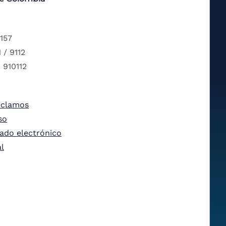
 157
 / 9112
 910112
eclamos
so
tado electrónico
al