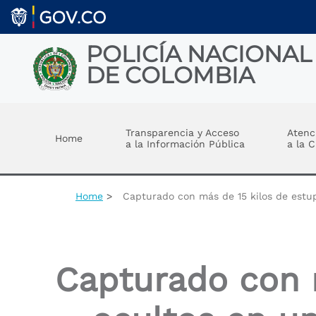
Skip to main content
POLICÍA NACIONAL
DE COLOMBIA
Toggle menu
Transparencia y Acceso
Atenc
Home
a la Información Pública
a la 
Home
Capturado con más de 15 kilos de estup
Capturado con 