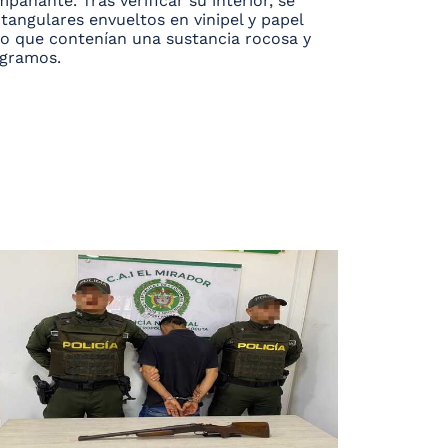
pañante. Tras verificar su interior, se
angulares envueltos en vinipel y papel
io que contenían una sustancia rocosa y
 gramos.