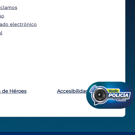
eclamos
so
tado electrónico
al
n de Héroes
Accesibilidad