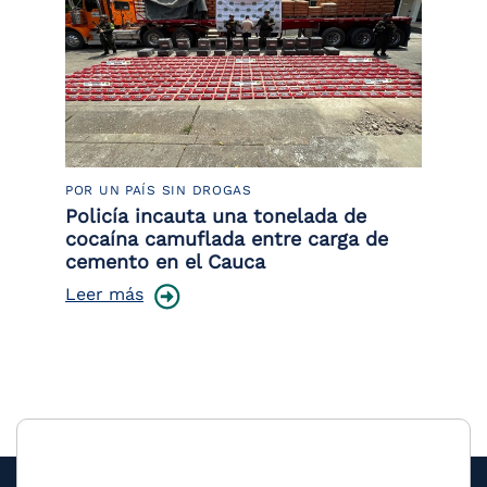
POR UN PAÍS SIN DROGAS
LU
Policía incauta una tonelada de
Tr
cocaína camuflada entre carga de
pr
cemento en el Cauca
lo
Leer más
Le