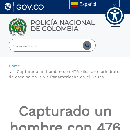
Welcome
Skip to main content
Español
to
All
in
POLICÍA NACIONAL
One
Toggle m
DE COLOMBIA
Accessibility
screen
reader.
To
start
the
All
Home
in
Capturado un hombre con 476 kilos de clorhidrato
One
de cocaína en la vía Panamericana en el Cauca
Accessibility
screen
reader,
press
"Ctrl
Capturado un
+
/".
This
hombre con 476
shortcut
activates