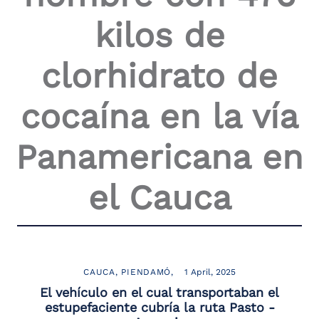
the
kilos de
screen
reader
to
clorhidrato de
help
you
navigate
cocaína en la vía
and
interact
with
Panamericana en
the
content.
el Cauca
CAUCA
PIENDAMÓ
1 April, 2025
El vehículo en el cual transportaban el
estupefaciente cubría la ruta Pasto -