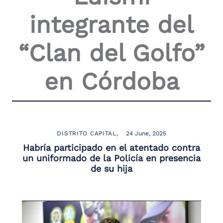
the
integrante del
screen
reader
to
“Clan del Golfo”
help
you
navigate
en Córdoba
and
interact
with
the
content.
DISTRITO CAPITAL
24 June, 2025
Habría participado en el atentado contra
un uniformado de la Policía en presencia
de su hija