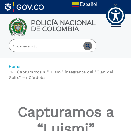
Welcome
Skip to main content
Español
to
All
in
POLICÍA NACIONAL
One
Toggle m
DE COLOMBIA
Accessibility
screen
reader.
To
start
the
All
Home
in
Capturamos a “Luismi” integrante del “Clan del
One
Golfo” en Córdoba
Accessibility
screen
reader,
press
"Ctrl
Capturamos a
+
/".
This
“Luismi”
shortcut
activates