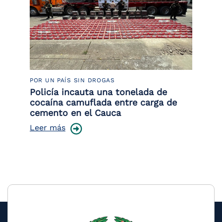
POR UN PAÍS SIN DROGAS
LU
Policía incauta una tonelada de
Tr
cocaína camuflada entre carga de
pr
cemento en el Cauca
lo
Leer más
Le