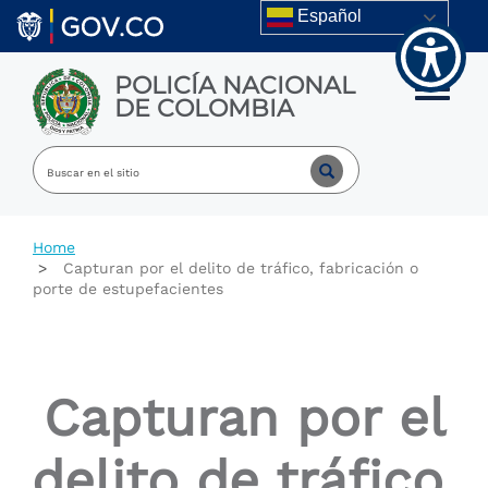
Welcome
Skip to main content
Español
to
All
in
POLICÍA NACIONAL
One
Toggle m
DE COLOMBIA
Accessibility
screen
reader.
To
start
the
All
Home
in
Capturan por el delito de tráfico, fabricación o
One
porte de estupefacientes
Accessibility
screen
reader,
press
"Ctrl
Capturan por el
+
/".
This
delito de tráfico,
shortcut
activates