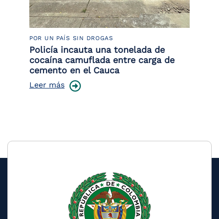
POR UN PAÍS SIN DROGAS
LU
or
Policía incauta una tonelada de
La
de
cocaína camuflada entre carga de
de
cemento en el Cauca
Le
Leer más