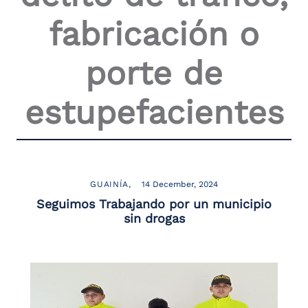
the
fabricación o
screen
reader
to
porte de
help
you
navigate
estupefacientes
and
interact
with
the
content.
GUAINÍA
14 December, 2024
Seguimos Trabajando por un municipio
sin drogas