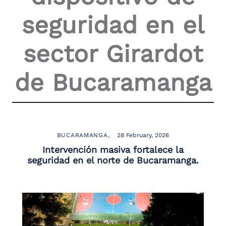
the
seguridad en el
screen
reader
to
sector Girardot
help
you
navigate
de Bucaramanga
and
interact
with
the
content.
BUCARAMANGA
28 February, 2026
Intervención masiva fortalece la
seguridad en el norte de Bucaramanga.