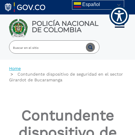
Welcome
Skip to main content
Español
to
All
in
POLICÍA NACIONAL
One
Toggle m
DE COLOMBIA
Accessibility
screen
reader.
To
start
the
All
Home
in
Contundente dispositivo de seguridad en el sector
One
Girardot de Bucaramanga
Accessibility
screen
reader,
press
"Ctrl
Contundente
+
/".
This
dispositivo de
shortcut
activates