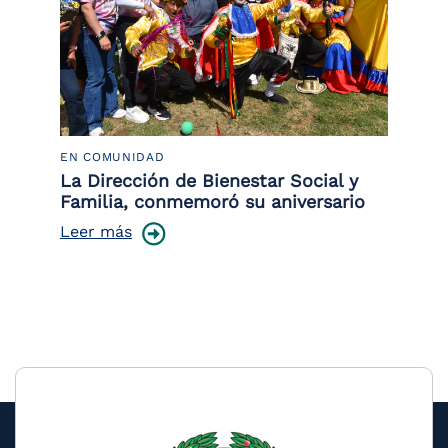
EN COMUNIDAD
PO
 la
La Dirección de Bienestar Social y
Po
Familia, conmemoró su aniversario
co
ce
Leer más
Le