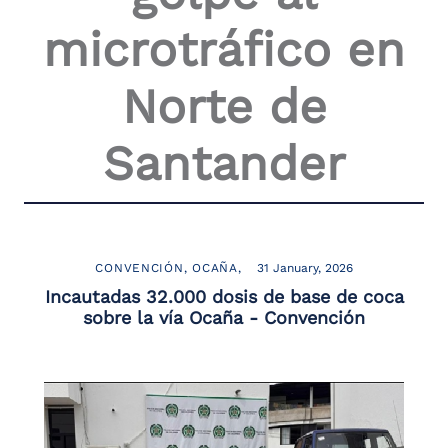
the
microtráfico en
screen
reader
to
Norte de
help
you
navigate
Santander
and
interact
with
the
content.
CONVENCIÓN
OCAÑA
31 January, 2026
Incautadas 32.000 dosis de base de coca
sobre la vía Ocaña - Convención