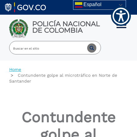
Welcome
Skip to main content
Español
to
All
in
POLICÍA NACIONAL
One
Toggle m
DE COLOMBIA
Accessibility
screen
reader.
To
start
the
All
Home
in
Contundente golpe al microtráfico en Norte de
One
Santander
Accessibility
screen
reader,
press
"Ctrl
Contundente
+
/".
This
golpe al
shortcut
activates