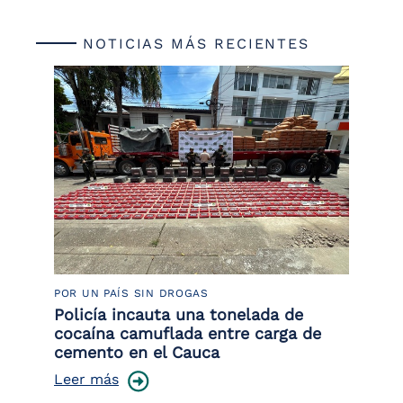
NOTICIAS MÁS RECIENTES
POR UN PAÍS SIN DROGAS
LU
Policía incauta una tonelada de
Tr
cocaína camuflada entre carga de
pr
cemento en el Cauca
lo
Leer más
Le