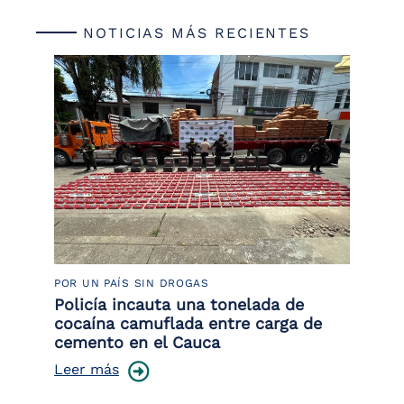
NOTICIAS MÁS RECIENTES
POR UN PAÍS SIN DROGAS
LU
Policía incauta una tonelada de
Tr
cocaína camuflada entre carga de
pr
cemento en el Cauca
lo
Leer más
Le