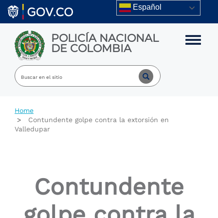
Skip to main content
Español
POLICÍA NACIONAL
Toggle m
DE COLOMBIA
Home
Contundente golpe contra la extorsión en
Valledupar
Contundente
golpe contra la