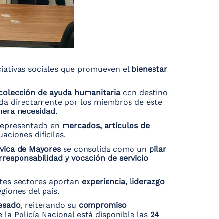
ciativas sociales que promueven el
bienestar
colección de ayuda humanitaria
con destino
nada directamente por los miembros de este
mera necesidad
.
 representado en
mercados, artículos de
aciones difíciles.
ívica de Mayores
se consolida como un
pilar
rresponsabilidad y vocación de servicio
ntes sectores aportan
experiencia, liderazgo
giones del país.
resado
, reiterando su
compromiso
 la Policía Nacional está disponible las
24