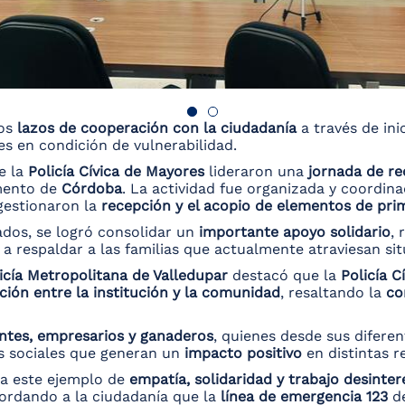
los
lazos de cooperación con la ciudadanía
a través de ini
s en condición de vulnerabilidad.
de la
Policía Cívica de Mayores
lideraron una
jornada de re
amento de
Córdoba
. La actividad fue organizada y coordi
gestionaron la
recepción y el acopio de elementos de pri
dos, se logró consolidar un
importante apoyo solidario
,
 a respaldar a las familias que actualmente atraviesan situ
cía Metropolitana de Valledupar
destacó que la
Policía C
ción entre la institución y la comunidad
, resaltando la
co
ntes, empresarios y ganaderos
, quienes desde sus difere
s sociales que generan un
impacto positivo
en distintas re
a este ejemplo de
empatía, solidaridad y trabajo desinte
ordando a la ciudadanía que la
línea de emergencia 123
de