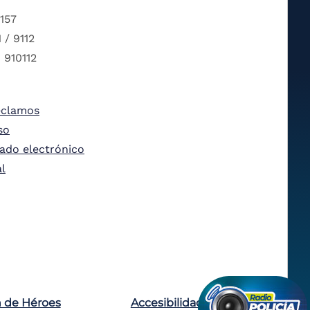
 157
 / 9112
 910112
eclamos
so
tado electrónico
al
n de Héroes
Accesibilidad