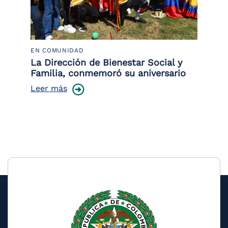
EN COMUNIDAD
PO
 la
La Dirección de Bienestar Social y
Po
Familia, conmemoró su aniversario
co
ce
Leer más
Le