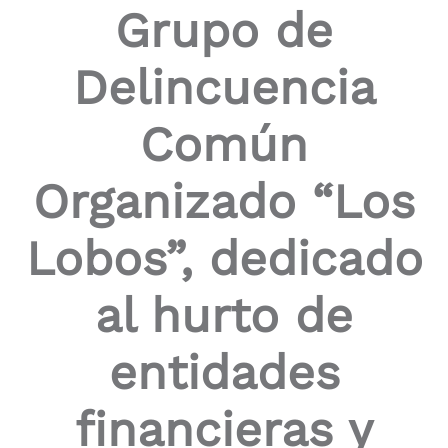
Grupo de
the
screen
reader
Delincuencia
to
help
you
Común
navigate
and
interact
Organizado “Los
with
the
content.
Lobos”, dedicado
al hurto de
entidades
financieras y