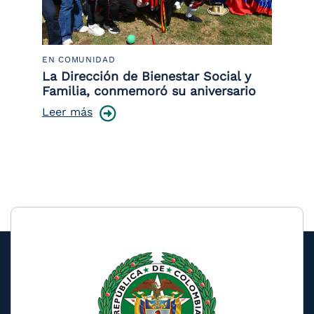
EN COMUNIDAD
PO
 la
La Dirección de Bienestar Social y
Po
Familia, conmemoró su aniversario
co
ce
Leer más
Le