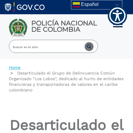
Welcome
Skip to main content
Español
to
All
in
POLICÍA NACIONAL
One
Toggle m
DE COLOMBIA
Accessibility
screen
reader.
To
start
the
All
Home
in
Desarticulado el Grupo de Delincuencia Común
One
Organizado “Los Lobos”, dedicado al hurto de entidades
Accessibility
financieras y transportadoras de valores en el caribe
screen
colombiano
reader,
press
"Ctrl
+
/".
Desarticulado el
This
shortcut
activates