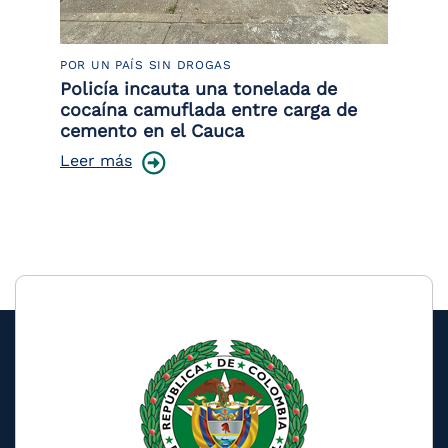
POR UN PAÍS SIN DROGAS
LU
Policía incauta una tonelada de
Tr
cocaína camuflada entre carga de
pr
cemento en el Cauca
lo
Leer más
Le