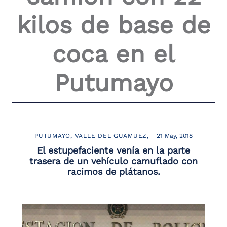
the
kilos de base de
screen
reader
to
coca en el
help
you
navigate
Putumayo
and
interact
with
the
content.
PUTUMAYO
VALLE DEL GUAMUEZ
21 May, 2018
El estupefaciente venía en la parte
trasera de un vehículo camuflado con
racimos de plátanos.