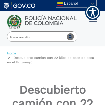
Welcome
Skip to main content
Español
to
All
in
POLICÍA NACIONAL
One
Toggle m
DE COLOMBIA
Accessibility
screen
reader.
To
start
the
All
Home
in
Descubierto camión con 22 kilos de base de coca
One
en el Putumayo
Accessibility
screen
reader,
press
"Ctrl
Descubierto
+
/".
This
camión con 22
shortcut
activates