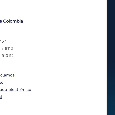
de Colombia
 157
 / 9112
 910112
eclamos
so
tado electrónico
al