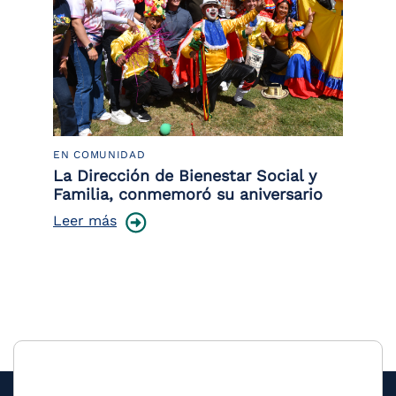
EN COMUNIDAD
PO
 la
La Dirección de Bienestar Social y
Po
Familia, conmemoró su aniversario
co
ce
Leer más
Le