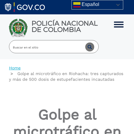
Skip to main content
Español
POLICÍA NACIONAL
Toggle m
DE COLOMBIA
Home
Golpe al microtráfico en Riohacha: tres capturados
y más de 500 dosis de estupefacientes incautadas
Golpe al
microtráfico en