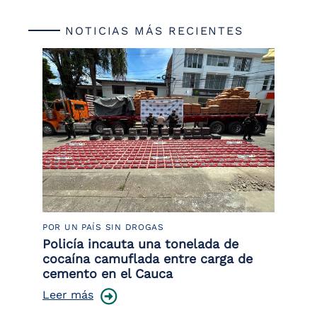
NOTICIAS MÁS RECIENTES
POR UN PAÍS SIN DROGAS
LU
Policía incauta una tonelada de
Tr
cocaína camuflada entre carga de
pr
cemento en el Cauca
lo
Leer más
Le