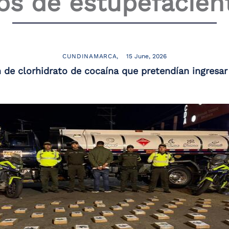
los de estupefacien
CUNDINAMARCA
15 June, 2026
 de clorhidrato de cocaína que pretendían ingresar 