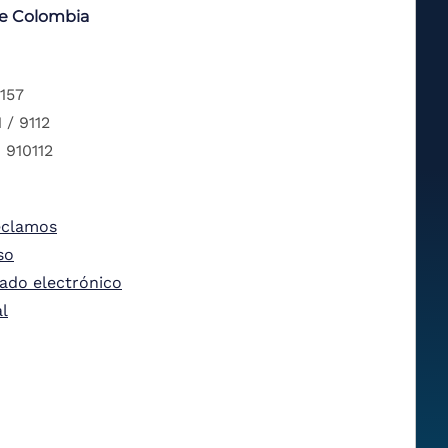
de Colombia
 157
 / 9112
 910112
eclamos
so
tado electrónico
al