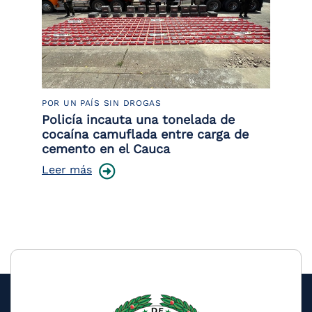
POR UN PAÍS SIN DROGAS
LU
or
Policía incauta una tonelada de
La
de
cocaína camuflada entre carga de
de
cemento en el Cauca
Le
Leer más