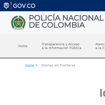
Welcome
Skip to main content
to
All
in
POLICÍA NACIONAL
One
DE COLOMBIA
Accessibility
screen
reader.
Toggle menu
To
start
Transparencia y Acceso
Atenc
Home
the
a la Información Pública
a la 
All
in
One
Accessibility
Home
Idiomas sin fronteras
screen
reader,
press
"Ctrl
+
I
/".
This
shortcut
activates