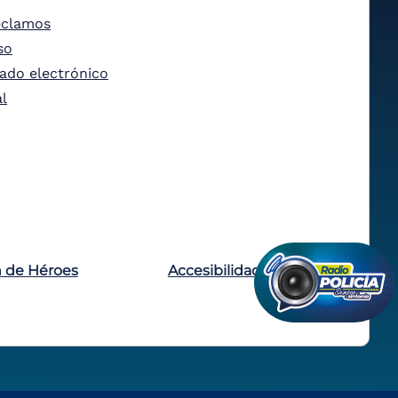
eclamos
so
tado electrónico
al
n de Héroes
Accesibilidad