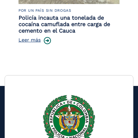
POR UN PAÍS SIN DROGAS
LU
or
Policía incauta una tonelada de
La
de
cocaína camuflada entre carga de
de
cemento en el Cauca
Le
Leer más