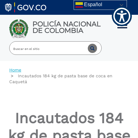
Skip to main content
Español
POLICÍA NACIONAL
Toggle m
DE COLOMBIA
Home
Incautados 184 kg de pasta base de coca en
Caquetá
Incautados 184
kg de pasta base