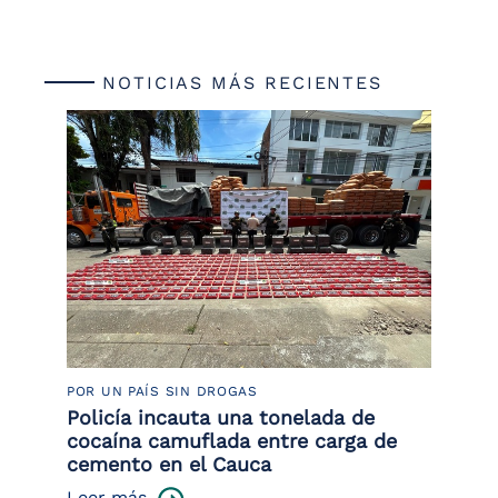
NOTICIAS MÁS RECIENTES
POR UN PAÍS SIN DROGAS
LU
Policía incauta una tonelada de
Tr
cocaína camuflada entre carga de
pr
cemento en el Cauca
lo
Leer más
Le