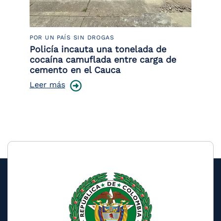
POR UN PAÍS SIN DROGAS
LU
Policía incauta una tonelada de
Tr
cocaína camuflada entre carga de
pr
cemento en el Cauca
lo
Leer más
Le