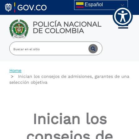
Welcome
Skip to main content
Español
to
All
in
POLICÍA NACIONAL
One
Toggle m
DE COLOMBIA
Accessibility
screen
reader.
To
start
the
All
Home
in
Inician los consejos de admisiones, garantes de una
One
selección objetiva
Accessibility
screen
reader,
press
"Ctrl
Inician los
+
/".
This
consejos de
shortcut
activates