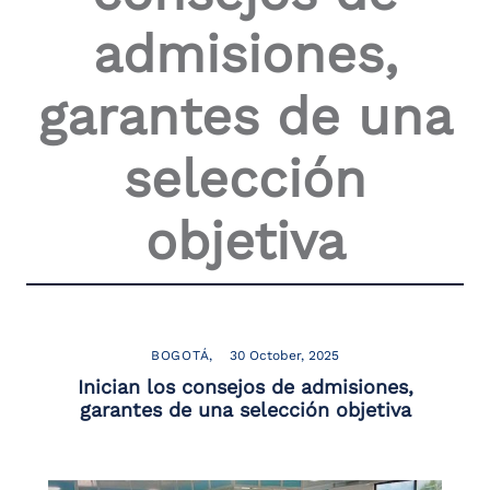
the
admisiones,
screen
reader
to
garantes de una
help
you
navigate
selección
and
interact
with
objetiva
the
content.
BOGOTÁ
30 October, 2025
Inician los consejos de admisiones,
garantes de una selección objetiva