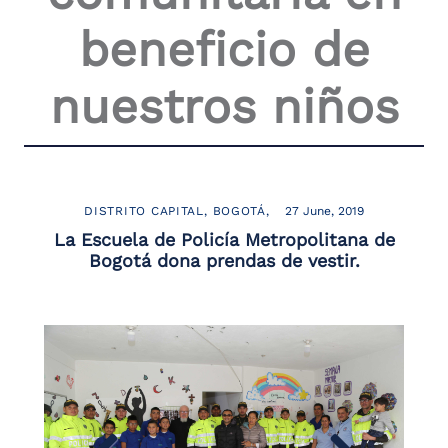
the
beneficio de
screen
reader
to
nuestros niños
help
you
navigate
and
interact
with
the
DISTRITO CAPITAL
BOGOTÁ
27 June, 2019
content.
La Escuela de Policía Metropolitana de
Bogotá dona prendas de vestir.