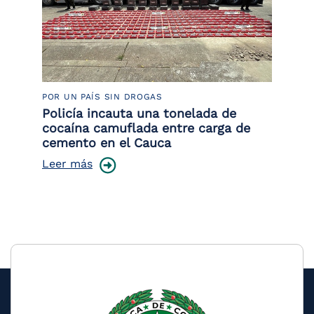
POR UN PAÍS SIN DROGAS
LU
or
Policía incauta una tonelada de
La
de
cocaína camuflada entre carga de
de
cemento en el Cauca
Le
Leer más