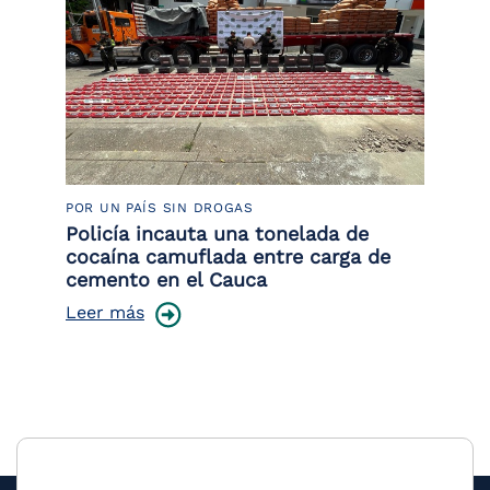
POR UN PAÍS SIN DROGAS
LU
Policía incauta una tonelada de
Tr
cocaína camuflada entre carga de
pr
cemento en el Cauca
lo
Leer más
Le