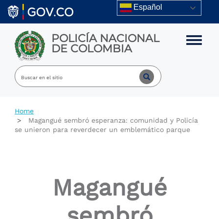
Skip to main content
Español
POLICÍA NACIONAL
Toggle m
DE COLOMBIA
Home
Magangué sembró esperanza: comunidad y Policía
se unieron para reverdecer un emblemático parque
Magangué
sembró