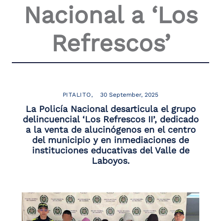
Nacional a ‘Los
the
screen
reader
Refrescos’
to
help
you
navigate
and
interact
with
PITALITO
30 September, 2025
the
La Policía Nacional desarticula el grupo
content.
delincuencial ‘Los Refrescos II’, dedicado
a la venta de alucinógenos en el centro
del municipio y en inmediaciones de
instituciones educativas del Valle de
Laboyos.