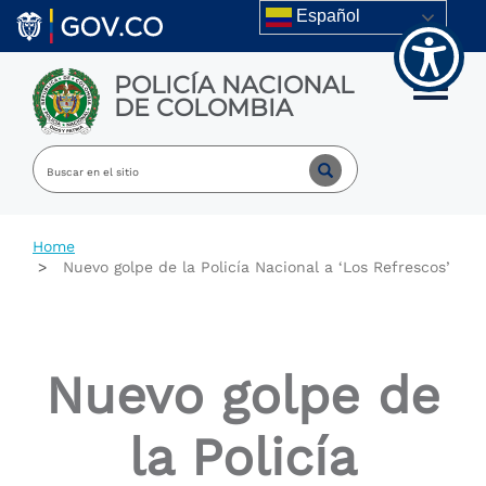
Welcome
Skip to main content
Español
to
All
in
POLICÍA NACIONAL
One
Toggle m
DE COLOMBIA
Accessibility
screen
reader.
To
start
the
All
Home
in
Nuevo golpe de la Policía Nacional a ‘Los Refrescos’
One
Accessibility
screen
reader,
press
Nuevo golpe de
"Ctrl
+
/".
la Policía
This
shortcut
activates