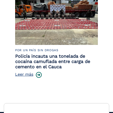
POR UN PAÍS SIN DROGAS
LU
Policía incauta una tonelada de
Tr
cocaína camuflada entre carga de
pr
cemento en el Cauca
lo
Leer más
Le