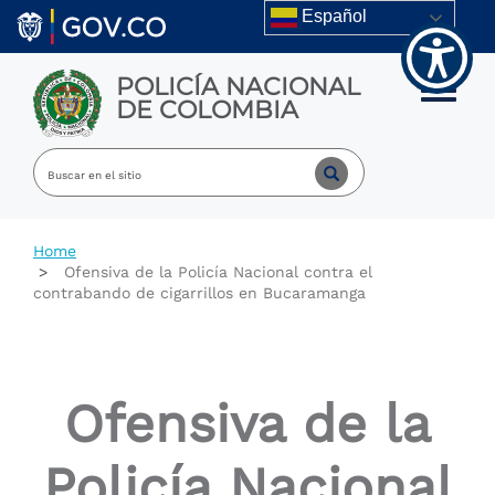
Welcome
Skip to main content
Español
to
All
in
POLICÍA NACIONAL
One
Toggle m
DE COLOMBIA
Accessibility
screen
reader.
To
start
the
All
Home
in
Ofensiva de la Policía Nacional contra el
One
contrabando de cigarrillos en Bucaramanga
Accessibility
screen
reader,
press
"Ctrl
Ofensiva de la
+
/".
This
Policía Nacional
shortcut
activates