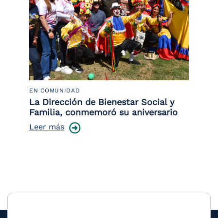
EN COMUNIDAD
PO
 la
La Dirección de Bienestar Social y
Po
Familia, conmemoró su aniversario
co
ce
Leer más
Le