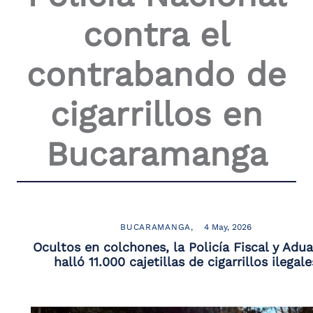
the
contra el
screen
reader
to
contrabando de
help
you
navigate
cigarrillos en
and
interact
with
Bucaramanga
the
content.
BUCARAMANGA
4 May, 2026
Ocultos en colchones, la Policía Fiscal y Adu
halló 11.000 cajetillas de cigarrillos ilegale