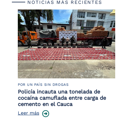
NOTICIAS MÁS RECIENTES
POR UN PAÍS SIN DROGAS
LU
or
Policía incauta una tonelada de
La
de
cocaína camuflada entre carga de
de
cemento en el Cauca
Le
Leer más