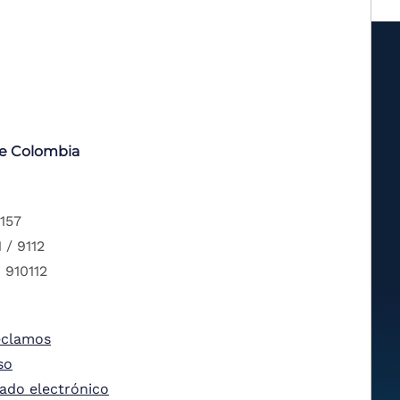
de Colombia
 157
 / 9112
 910112
eclamos
so
tado electrónico