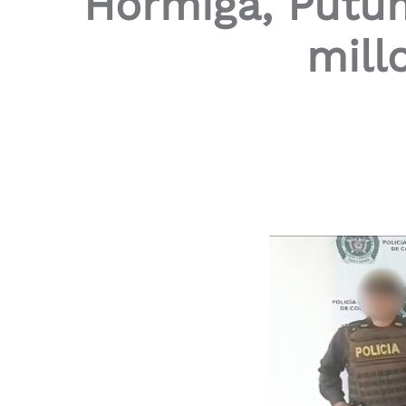
Hormiga, Putum
mill