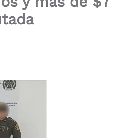
dos y más de $7
utada