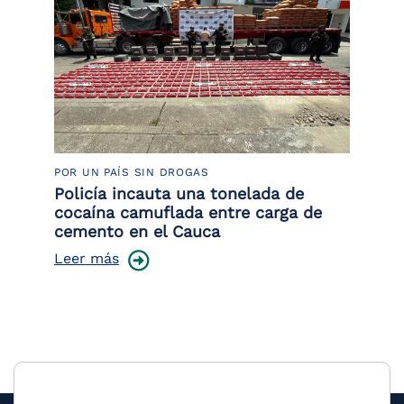
POR UN PAÍS SIN DROGAS
LU
or
Policía incauta una tonelada de
La
de
cocaína camuflada entre carga de
de
cemento en el Cauca
Le
Leer más