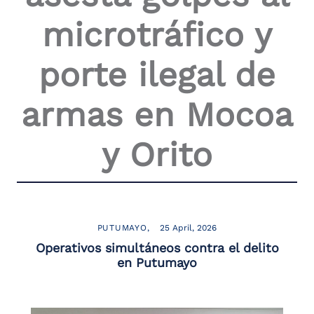
the
microtráfico y
screen
reader
to
porte ilegal de
help
you
navigate
armas en Mocoa
and
interact
with
y Orito
the
content.
PUTUMAYO
25 April, 2026
Operativos simultáneos contra el delito
en Putumayo