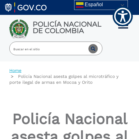
Welcome
Skip to main content
Español
to
All
in
POLICÍA NACIONAL
One
Toggle m
DE COLOMBIA
Accessibility
screen
reader.
To
start
the
All
Home
in
Policía Nacional asesta golpes al microtráfico y
One
porte ilegal de armas en Mocoa y Orito
Accessibility
screen
reader,
press
"Ctrl
Policía Nacional
+
/".
This
asesta golpes al
shortcut
activates