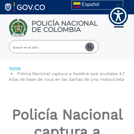
Welcome
Skip to main content
Español
to
All
in
POLICÍA NACIONAL
One
Toggle m
DE COLOMBIA
Accessibility
screen
reader.
To
start
the
All
Home
in
Policía Nacional captura a hombre que ocultaba 4,7
One
kilos de base de coca en las llantas de una motocicleta
Accessibility
screen
reader,
press
"Ctrl
Policía Nacional
+
/".
This
captura a
shortcut
activates