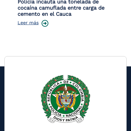
or
Policía incauta una tonelada de
La
de
cocaína camuflada entre carga de
de
cemento en el Cauca
Le
Leer más