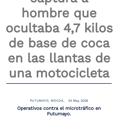
the
hombre que
screen
reader
to
ocultaba 4,7 kilos
help
you
navigate
de base de coca
and
interact
with
en las llantas de
the
content.
una motocicleta
PUTUMAYO
MOCOA
24 May, 2026
Operativos contra el microtráfico en
Putumayo.