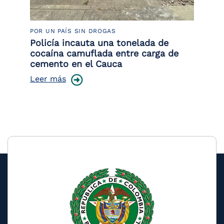
POR UN PAÍS SIN DROGAS
LU
Policía incauta una tonelada de
Tr
cocaína camuflada entre carga de
pr
cemento en el Cauca
lo
Leer más
Le