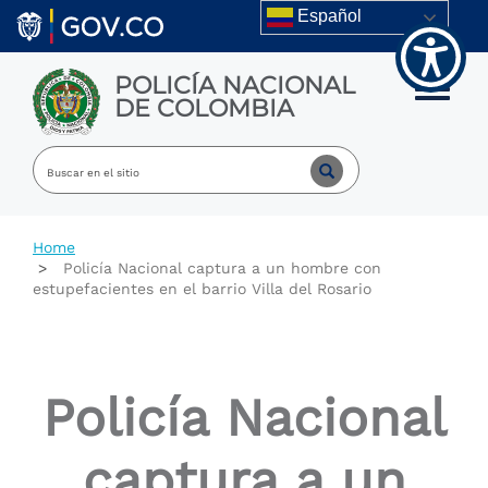
Welcome
Skip to main content
Español
to
All
in
POLICÍA NACIONAL
One
Toggle m
DE COLOMBIA
Accessibility
screen
reader.
To
start
the
All
Home
in
Policía Nacional captura a un hombre con
One
estupefacientes en el barrio Villa del Rosario
Accessibility
screen
reader,
press
"Ctrl
Policía Nacional
+
/".
This
captura a un
shortcut
activates