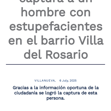
the
hombre con
screen
reader
to
estupefacientes
help
you
navigate
en el barrio Villa
and
interact
with
del Rosario
the
content.
VILLANUEVA
6 July, 2025
Gracias a la información oportuna de la
ciudadanía se logró la captura de esta
persona.