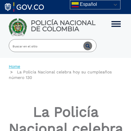
Skip to main content
Español
POLICÍA NACIONAL
Toggle m
DE COLOMBIA
Home
La Policía Nacional celebra hoy su cumpleaños
número 130
La Policía
Nacional celebra