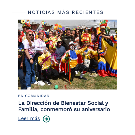
NOTICIAS MÁS RECIENTES
EN COMUNIDAD
PO
 la
La Dirección de Bienestar Social y
Po
Familia, conmemoró su aniversario
co
ce
Leer más
Le