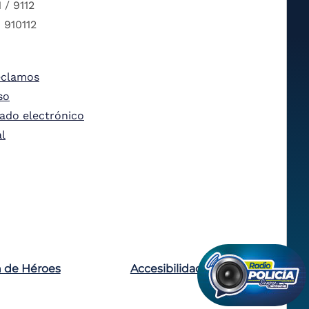
 / 9112
 910112
eclamos
so
tado electrónico
al
n de Héroes
Accesibilidad