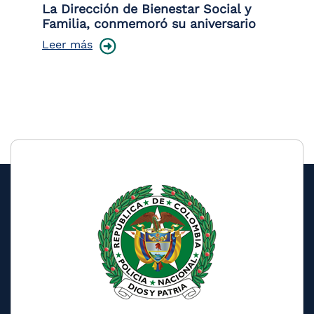
 la
La Dirección de Bienestar Social y
Po
Familia, conmemoró su aniversario
co
ce
Leer más
Le