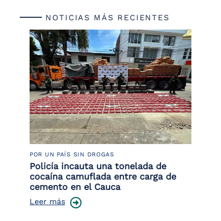
NOTICIAS MÁS RECIENTES
POR UN PAÍS SIN DROGAS
LU
Policía incauta una tonelada de
Tr
cocaína camuflada entre carga de
pr
cemento en el Cauca
lo
Leer más
Le