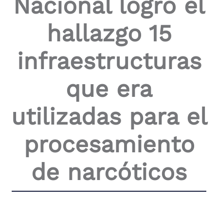
Nacional logró el
the
screen
hallazgo 15
reader
to
help
infraestructuras
you
navigate
and
que era
interact
with
the
utilizadas para el
content.
procesamiento
de narcóticos