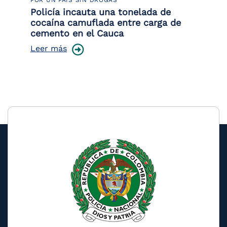
POR UN PAÍS SIN DROGAS
LU
or
Policía incauta una tonelada de
La
de
cocaína camuflada entre carga de
de
cemento en el Cauca
Le
Leer más