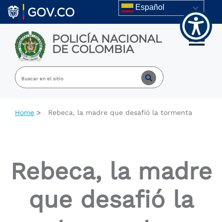
Welcome
Skip to main content
Español
to
All
in
POLICÍA NACIONAL
One
Toggle m
DE COLOMBIA
Accessibility
screen
reader.
To
start
the
All
Home
Rebeca, la madre que desafió la tormenta
in
One
Accessibility
screen
reader,
Rebeca, la madre
press
"Ctrl
+
que desafió la
/".
This
shortcut
activates