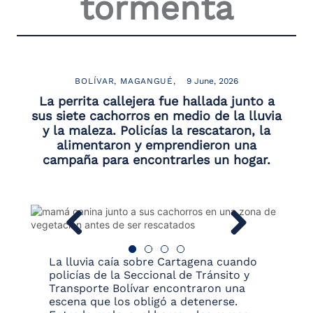
tormenta
the
screen
reader
to
help
you
BOLÍVAR
MAGANGUÉ
9 June, 2026
navigate
La perrita callejera fue hallada junto a
and
sus siete cachorros en medio de la lluvia
interact
y la maleza. Policías la rescataron, la
with
alimentaron y emprendieron una
the
content.
campaña para encontrarles un hogar.
La lluvia caía sobre Cartagena cuando
policías de la Seccional de Tránsito y
Transporte Bolívar encontraron una
escena que los obligó a detenerse.