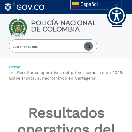
Welcome
Skip to main content
Español
to
All
in
POLICÍA NACIONAL
One
Toggle m
DE COLOMBIA
Accessibility
screen
reader.
To
start
the
All
Home
in
Resultados operativos del primer semestre de 2025:
One
Golpe frontal al microtráfico en Cartagena
Accessibility
screen
reader,
press
"Ctrl
Resultados
+
/".
This
operativos del
shortcut
activates