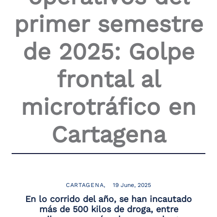
the
primer semestre
screen
reader
to
de 2025: Golpe
help
you
navigate
frontal al
and
interact
with
microtráfico en
the
content.
Cartagena
CARTAGENA
19 June, 2025
En lo corrido del año, se han incautado
más de 500 kilos de droga, entre