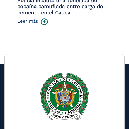
Policía incauta una tonelada de
Tr
cocaína camuflada entre carga de
pr
cemento en el Cauca
lo
Leer más
Le