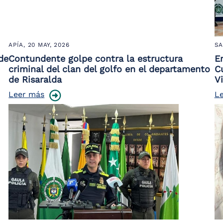
APÍA,
20 MAY, 2026
SA
de
Contundente golpe contra la estructura
E
criminal del clan del golfo en el departamento
C
de Risaralda
Vi
Leer más
L