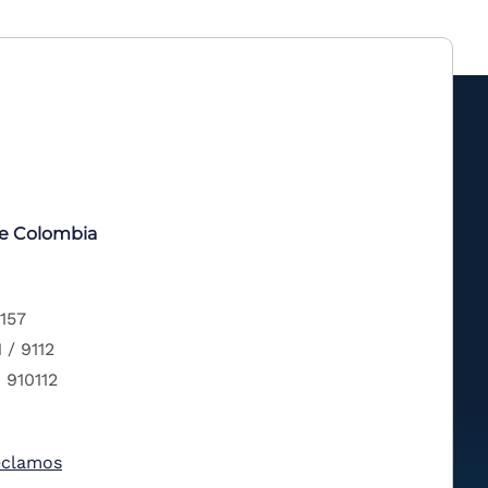
de Colombia
 157
 / 9112
 910112
eclamos