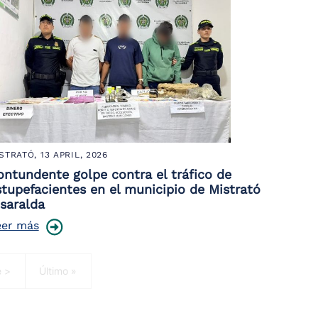
STRATÓ,
13 APRIL, 2026
ontundente golpe contra el tráfico de
stupefacientes en el municipio de Mistrató
isaralda
eer más
ge
Last page
e >
Último »