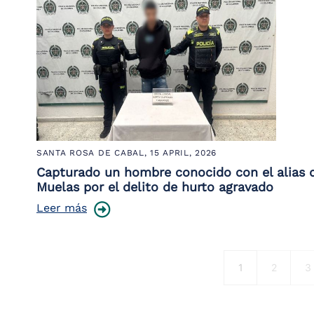
SANTA ROSA DE CABAL,
15 APRIL, 2026
Capturado un hombre conocido con el alias 
Muelas por el delito de hurto agravado
Leer más
Pagination
Current page
Página
P
1
2
3