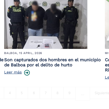
BALBOA,
15 APRIL, 2026
MI
de
Son capturados dos hombres en el municipio
C
de Balboa por el delito de hurto
e
R
Leer más
L
ágina
Página
Página
Página
Página
Página
Página
Next pa
4
5
6
7
8
9
Siguient
…