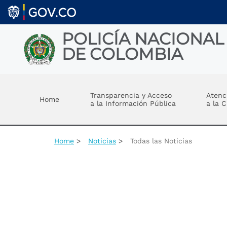
Welcome
Skip to main content
to
All
in
POLICÍA NACIONAL
One
DE COLOMBIA
Accessibility
screen
reader.
Toggle menu
To
start
Transparencia y Acceso
Atenc
Home
the
a la Información Pública
a la 
All
in
One
Accessibility
Home
Noticias
Todas las Noticias
screen
reader,
press
"Ctrl
+
/".
This
shortcut
activates