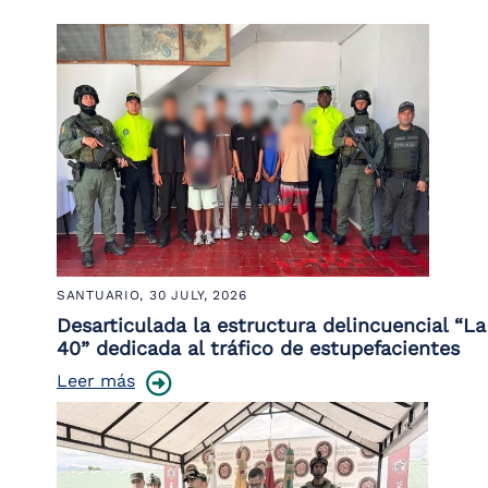
the
screen
reader
to
help
you
navigate
and
interact
with
the
content.
SANTUARIO,
30 JULY, 2026
Desarticulada la estructura delincuencial “La
40” dedicada al tráfico de estupefacientes
Leer más