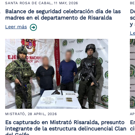
SANTA ROSA DE CABAL,
11 MAY, 2026
BE
Balance de seguridad celebración día de las
D
madres en el departamento de Risaralda
s
y
Leer más
L
MISTRATÓ,
28 APRIL, 2026
AP
Es capturado en Mistrató Risaralda, presunto
E
integrante de la estructura delincuencial Clan
c
del Golfo