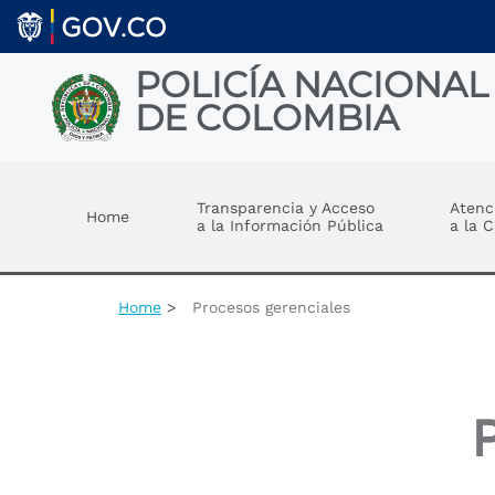
Welcome
Skip to main content
to
All
in
POLICÍA NACIONAL
One
DE COLOMBIA
Accessibility
screen
reader.
Toggle menu
To
start
Transparencia y Acceso
Atenc
Home
the
a la Información Pública
a la 
All
in
One
Accessibility
Home
Procesos gerenciales
screen
reader,
press
"Ctrl
+
/".
This
shortcut
activates