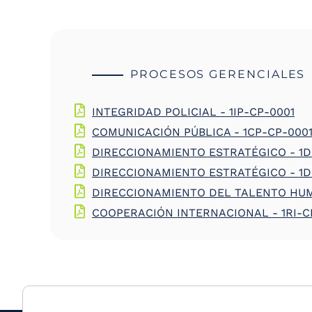
the
screen
reader
to
help
PROCESOS GERENCIALES
you
navigate
and
INTEGRIDAD POLICIAL - 1IP-CP-0001
interact
with
COMUNICACIÓN PÚBLICA - 1CP-CP-000
the
DIRECCIONAMIENTO ESTRATÉGICO - 1D
content.
DIRECCIONAMIENTO ESTRATÉGICO - 1D
DIRECCIONAMIENTO DEL TALENTO HUM
COOPERACIÓN INTERNACIONAL - 1RI-C