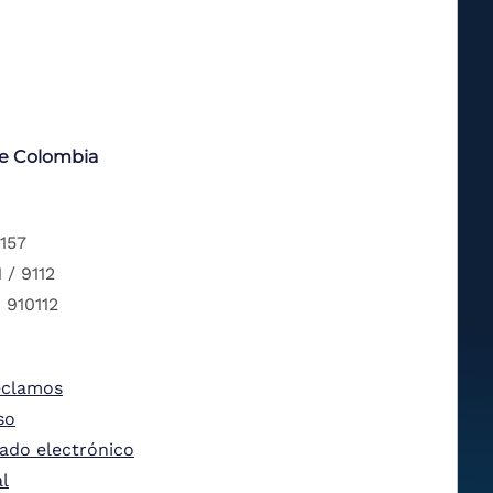
de Colombia
 157
 / 9112
 910112
eclamos
so
tado electrónico
al