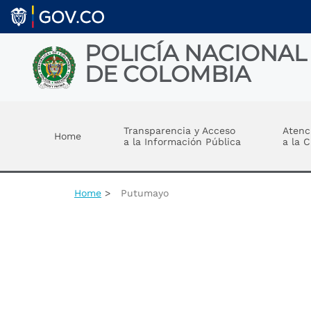
Welcome
Skip to main content
to
All
in
POLICÍA NACIONAL
One
DE COLOMBIA
Accessibility
screen
reader.
Toggle menu
To
start
Transparencia y Acceso
Atenc
Home
the
a la Información Pública
a la 
All
in
One
Accessibility
Home
Putumayo
screen
reader,
press
"Ctrl
+
/".
This
shortcut
activates