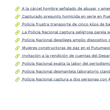
the
A la cárcel hombre señalado de abusar y am
screen
reader
Capturado presunto homicida en serie en Puer
to
help
Policía frustra transporte de cinco kilos de b
you
La Policía Nacional captura peligrosa parej
navigate
and
Policía Nacional despliega amplio dispositivo 
interact
with
Mujeres constructoras de paz en el Putumay
the
content.
Invitación a la rendición de cuentas del Dep
Policía Nacional exalta la labor del periodism
Policía Nacional desmantela laboratorio cland
Policía Nacional captura a dos personas con 