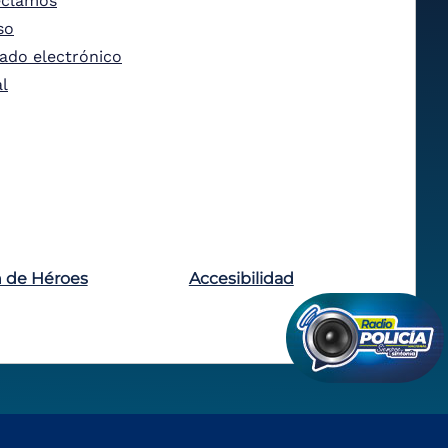
eclamos
so
tado electrónico
al
n de Héroes
Accesibilidad