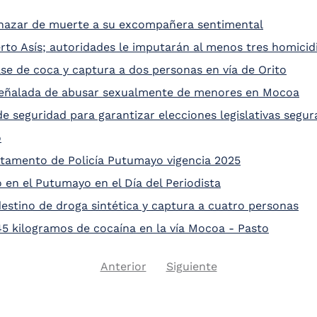
enazar de muerte a su excompañera sentimental
to Asís; autoridades le imputarán al menos tres homicid
ase de coca y captura a dos personas en vía de Orito
a señalada de abusar sexualmente de menores en Mocoa
de seguridad para garantizar elecciones legislativas segur
o
artamento de Policía Putumayo vigencia 2025
o en el Putumayo en el Día del Periodista
estino de droga sintética y captura a cuatro personas
45 kilogramos de cocaína en la vía Mocoa - Pasto
Previous
Next
Anterior
Siguiente
Pagination
page
page