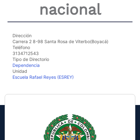
nacional
the
screen
reader
to
help
you
Dirección
navigate
Carrera 2 8-98 Santa Rosa de Viterbo(Boyacá)
and
Teléfono
interact
3134712543
with
Tipo de Directorio
the
Dependencia
content.
Unidad
Escuela Rafael Reyes (ESREY)