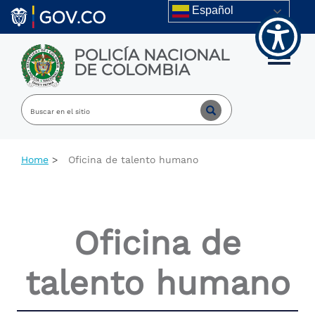
Welcome
Skip to main content
Español
to
All
in
POLICÍA NACIONAL
One
Toggle m
DE COLOMBIA
Accessibility
screen
reader.
To
start
the
All
Home
Oficina de talento humano
in
One
Accessibility
screen
reader,
Oficina de
press
"Ctrl
+
talento humano
/".
This
shortcut
activates