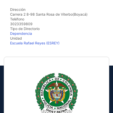
the
screen
Dirección
reader
Carrera 2 8-98 Santa Rosa de Viterbo(Boyacá)
to
Teléfono
help
3023359809
you
Tipo de Directorio
navigate
Dependencia
and
Unidad
interact
Escuela Rafael Reyes (ESREY)
with
the
content.