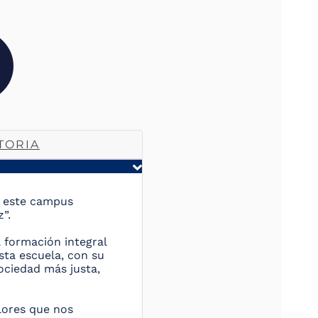
TORIA
e este campus
”.
 formación integral
Esta escuela, con su
ociedad más justa,
alores que nos